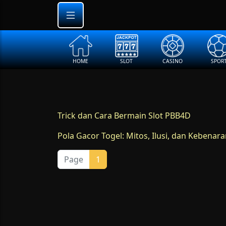
HOME
SLOT
CASINO
SPOR
Trick dan Cara Bermain Slot PBB4D
Pola Gacor Togel: Mitos, Ilusi, dan Kebenar
Page
1