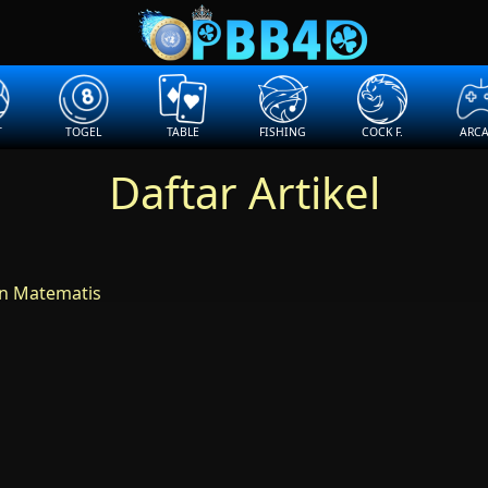
T
TOGEL
TABLE
FISHING
COCK F.
ARC
Daftar Artikel
an Matematis