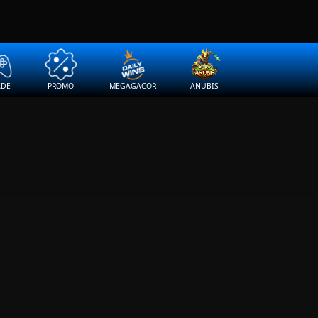
ADE
PROMO
MEGAGACOR
ANUBIS