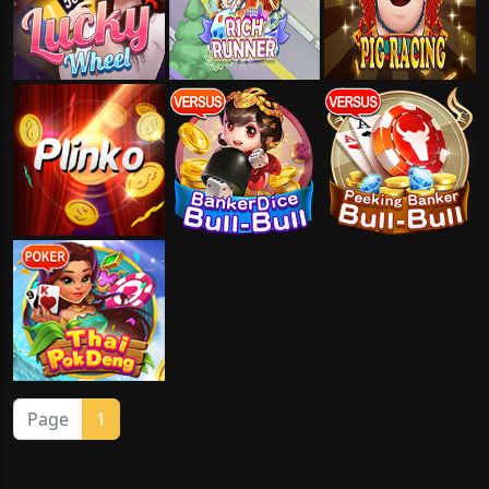
pa****is
Telah Berhasil Melakukan Withdraw
Rp 6.115.000,00
Page
1