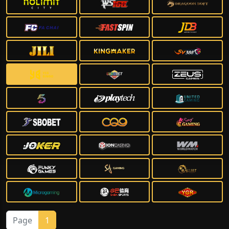
Page
1