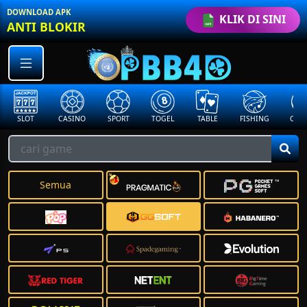
DOWNLOAD APK
KLIK DI SINI
ANTI BLOKIR
SLOT
CASINO
SPORT
TOGEL
TABLE
FISHING
COCK
Semua