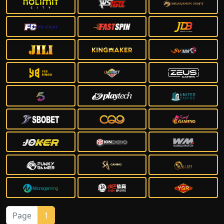
Page
1