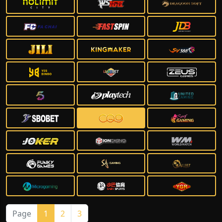
Page
1
2
3