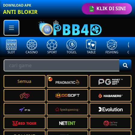
DOWNLOAD APK
KLIK DI SINI
ANTI BLOKIR
SLOT
CASINO
SPORT
TOGEL
TABLE
FISHING
COCK
Semua