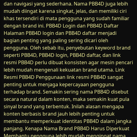
dan navigasi yang sederhana. Nama PBB4D juga lebih
mudah diingat karena singkat, jelas, dan memiliki ciri
khas tersendiri di mata pengguna yang sudah familiar
dengan brand ini. PBB4D Login dan PBB4D Daftar
Halaman PBB4D login dan PBB4D daftar menjadi
bagian penting yang paling sering dicari oleh
pengguna. Oleh sebab itu, penyebutan keyword brand
seperti PBB4D, PBB4D login, PBB4D daftar, dan link
resmi PBB4D perlu dibuat konsisten agar mesin pencari
lebih mudah mengenali kekuatan brand utama. Link
Resmi PBB4D Penggunaan link resmi PBB4D sangat
penting untuk menjaga kepercayaan pengguna
terhadap brand. Semakin sering nama PBB4D disebut
secara natural dalam konten, maka semakin kuat pula
sinyal brand yang terbentuk. Inilah alasan mengapa
konten berbasis brand jauh lebih penting untuk
membantu memperkuat identitas PBB4D dalam jangka
panjang. Kenapa Nama Brand PBB4D Harus Diperkuat
Membantu pengguna lebih mudah mengingat nama