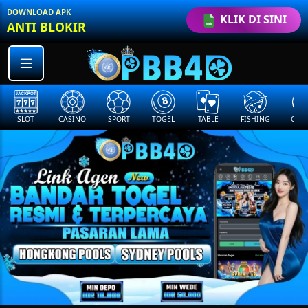
DOWNLOAD APK
KLIK DI SINI
ANTI BLOKIR
CASINO
SPORT
TOGEL
TABLE
FISHING
COCK F.
ARC