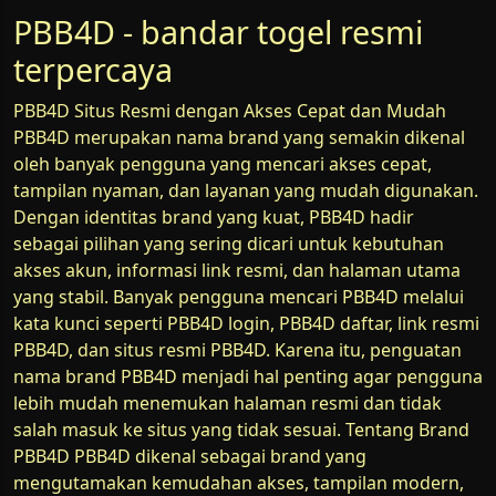
PBB4D - bandar togel resmi
terpercaya
PBB4D Situs Resmi dengan Akses Cepat dan Mudah
PBB4D merupakan nama brand yang semakin dikenal
oleh banyak pengguna yang mencari akses cepat,
tampilan nyaman, dan layanan yang mudah digunakan.
Dengan identitas brand yang kuat, PBB4D hadir
sebagai pilihan yang sering dicari untuk kebutuhan
akses akun, informasi link resmi, dan halaman utama
yang stabil. Banyak pengguna mencari PBB4D melalui
kata kunci seperti PBB4D login, PBB4D daftar, link resmi
PBB4D, dan situs resmi PBB4D. Karena itu, penguatan
nama brand PBB4D menjadi hal penting agar pengguna
lebih mudah menemukan halaman resmi dan tidak
salah masuk ke situs yang tidak sesuai. Tentang Brand
PBB4D PBB4D dikenal sebagai brand yang
mengutamakan kemudahan akses, tampilan modern,