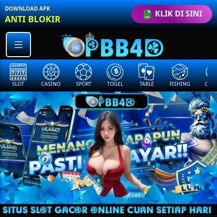
DOWNLOAD APK
KLIK DI SINI
ANTI BLOKIR
SLOT
CASINO
SPORT
TOGEL
TABLE
FISHING
COCK