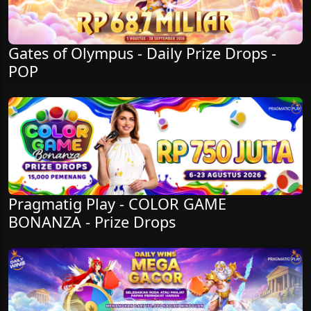
Gates of Olympus - Daily Prize Drops -
POP
Pragmatig Play - COLOR GAME
BONANZA - Prize Drops