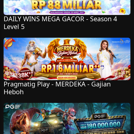
DAILY WINS MEGA GACOR - Season 4
Level 5
Pragmatig Play - MERDEKA - Gajian
Heboh