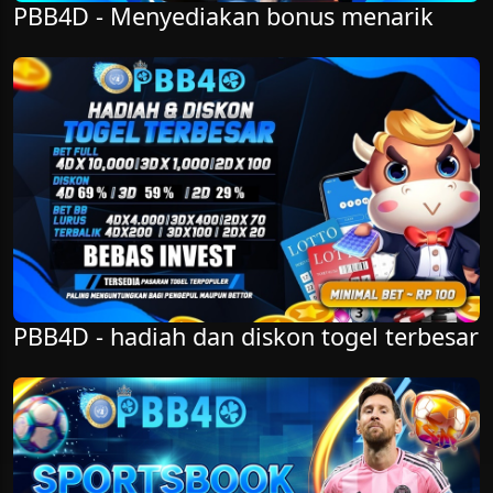
PBB4D - Menyediakan bonus menarik
PBB4D - hadiah dan diskon togel terbesar