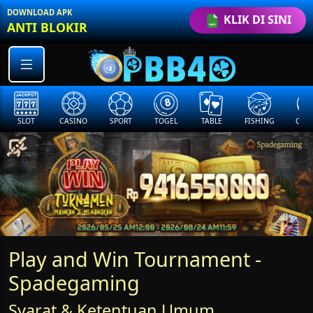
DOWNLOAD APK
KLIK DI SINI
ANTI BLOKIR
SLOT
CASINO
SPORT
TOGEL
TABLE
FISHING
COCK
Play and Win Tournament -
Spadegaming
Syarat & Ketentuan Umum