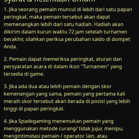
1. Jika seorang pemain muncul di lebih dari satu papan
peringkat, maka pemain tersebut akan dapat
memenangkan lebih dari satu hadiah. Hadiah akan
dikirim dalam kurun waktu 72 jam setelah turnamen
berakhir, silahkan periksa perubahan saldo di dompet
Anda.
2. Pemain dapat memeriksa peringkat, aturan dan
persyaratan acara di dalam ikon "Turnamen" yang
tersedia di game.
3. Jika ada dua atau lebih pemain dengan skor
kemenangan yang sama, pemain yang pertama kali
meraih skor tersebut akan berada di posisi yang lebih
tinggi di papan peringkat.
4. Jika Spadegaming menemukan pemain yang
menggunakan metode curang/ tidak jujur, menipu,
mengintimidasi pemain / operator lain, atau