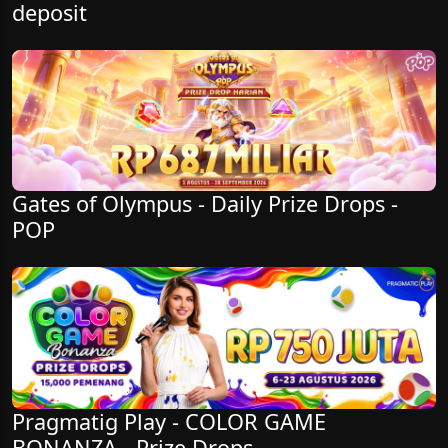
deposit
Gates of Olympus - Daily Prize Drops -
POP
Pragmatig Play - COLOR GAME
BONANZA - Prize Drops