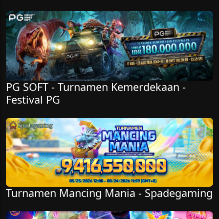
PG SOFT - Turnamen Kemerdekaan -
Festival PG
Turnamen Mancing Mania - Spadegaming